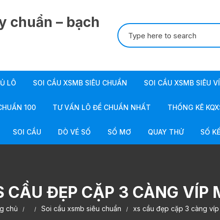
áy chuẩn – bạch
Tìm
kiếm:
HỦ LÔ
SOI CẦU XSMB SIÊU CHUẨN
SOI CẦU XSMB SIÊU V
xs cầu đẹp bạch thủ lô 2 nháy
xs cầu đẹp đề bạch 
CHUẨN 100
TƯ VẤN LÔ ĐỀ CHUẨN NHẤT
THỐNG KÊ KQX
mb
xs cầu đẹp đề đầu đu
SOI CẦU
DÒ VÉ SỐ
SỔ MƠ
QUAY THỬ
SỐ K
xs cầu đẹp cặp 3 càng víp mb
xs cầu đẹp đề song 
Số k
xs cầu đẹp lô 4 con mb
xs cầu đẹp lô 10 con
Số k
S CẦU ĐẸP CẶP 3 CÀNG VÍP 
xs cầu đẹp lô 6 con mb
xs cầu đẹp víp 3 càn
Số k
g chủ
Soi cầu xsmb siêu chuẩn
xs cầu đẹp cặp 3 càng ví
xs cầu đẹp lô 8 con mb