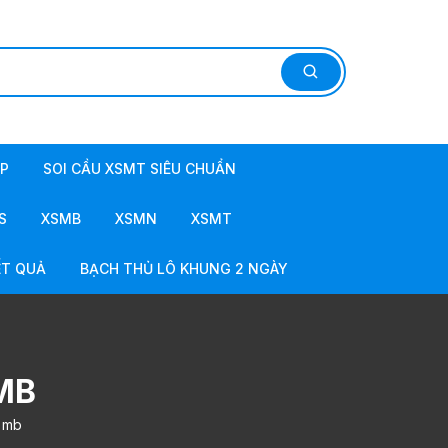
ÍP
SOI CẦU XSMT SIÊU CHUẨN
thủ mb
xs cầu đẹp bao lô mt
S
XSMB
XSMN
XSMT
ôi mb
xs cầu đẹp cặp xíu chủ mt
ẾT QUẢ
BẠCH THỦ LÔ KHUNG 2 NGÀY
thủ mb
xs cầu đẹp đặc biệt mt
ết quả miền bắc
 mb
xs cầu đẹp giải tám mt
ết quả miền trung
MB
g mb
xs cầu đẹp lô 3 số mt
ết quả miền nam
p mb