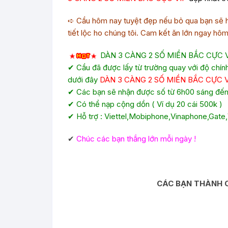
➪ Cầu hôm nay tuyệt đẹp nếu bỏ qua bạn sẽ h
tiết lộc ho chúng tôi. Cam kết ăn lớn ngay hô
DÀN 3 CÀNG 2 SỐ MIỀN BẮC CỰC 
✔ Cầu đã được lấy từ trường quay với độ chín
dưới đây
DÀN 3 CÀNG 2 SỐ MIỀN BẮC CỰC 
✔ Các bạn sẽ nhận được số từ 6h00 sáng đến
✔ Có thể nạp cộng dồn ( Ví dụ 20 cái 500k )
✔ Hỗ trợ : Viettel,Mobiphone,Vinaphone,Gat
✔
Chúc các bạn thắng lớn mỗi ngày !
CÁC BẠN THÀNH 