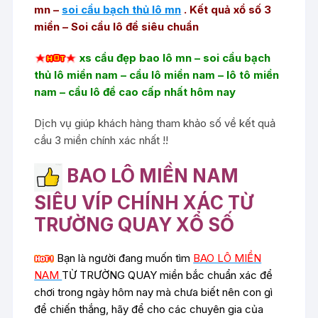
mn –
soi cầu bạch thủ lô mn
. Kết quả xổ số 3
miền – Soi cầu lô đề siêu chuẩn
xs cầu đẹp bao lô mn – soi cầu bạch
thủ lô miền nam – cầu lô miền nam – lô tô miền
nam – cầu lô đề cao cấp nhất hôm nay
Dịch vụ giúp khách hàng tham khảo số về kết quả
cầu 3 miền chính xác nhất !!
BAO LÔ MIỀN NAM
SIÊU VÍP CHÍNH XÁC TỪ
TRƯỜNG QUAY XỔ SỐ
Bạn là người đang muốn tìm
BAO LÔ MIỀN
NAM
TỪ TRƯỜNG QUAY miền bắc chuẩn xác để
chơi trong ngày hôm nay mà chưa biết nên con gì
để chiến thắng, hãy để cho các chuyên gia của