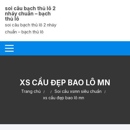
Chuyển
soi câu bạch thủ lô 2
tới
nháy chuẩn – bạch
nội
thủ lô
dung
soi câu bạch thủ lô 2 nháy
chuẩn – bạch thủ lô
XS CẦU ĐẸP BAO LÔ MN
Trang chủ
Soi cầu xsmn siêu chuẩn
xs cầu đẹp bao lô mn