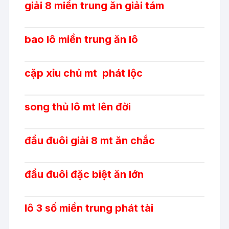
giải 8 miền trung ăn giải tám
bao lô miền trung ăn lô
cặp xỉu chủ mt phát lộc
song thủ lô mt lên đời
đầu đuôi giải 8 mt ăn chắc
đầu đuôi đặc biệt ăn lớn
lô 3 số miền trung phát tài