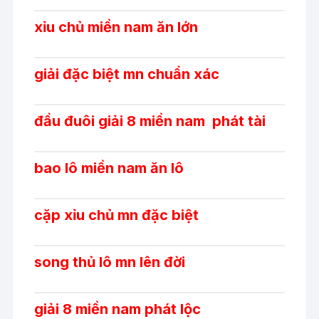
xỉu chủ miền nam ăn lớn
giải đặc biệt mn chuẩn xác
đầu đuôi giải 8 miền nam phát tài
bao lô miền nam ăn lô
cặp xỉu chủ mn đặc biệt
song thủ lô mn lên đời
giải 8 miền nam phát lộc