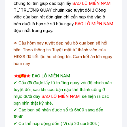
chúng tôi tìm giúp các bạn lấy
BAO LÔ MIỀN NAM
TỪ TRƯỜNG QUAY chuẩn xác tuyệt đối .! Công
việc của bạn rất đơn giản chỉ cần nạp thẻ vào ô
bên dưới là bạn sẽ sở hữu ngay
BAO LÔ MIỀN NAM
đẹp nhất trong ngày.
➪ Cầu hôm nay tuyệt đẹp nếu bỏ qua bạn sẽ hối
hận. Theo thông tin Tuyệt mật từ thành viên của
HĐXS đã tiết lộc ho chúng tôi. Cam kết ăn lớn ngay
hôm nay
BAO LÔ MIỀN NAM
✔ Cầu đã được lấy từ trường quay với độ chính xác
tuyệt đối, sau khi các bạn nạp thẻ thành công ở
mục dưới đây
BAO LÔ MIỀN NAM
sẽ hiện ra các
bạn nhìn thật kỹ nhé.
✔ Các bạn sẽ nhận được số từ 6h00 sáng đến
18h10.
✔ Có thể nạp cộng dồn ( Ví dụ 20 cái 500k )