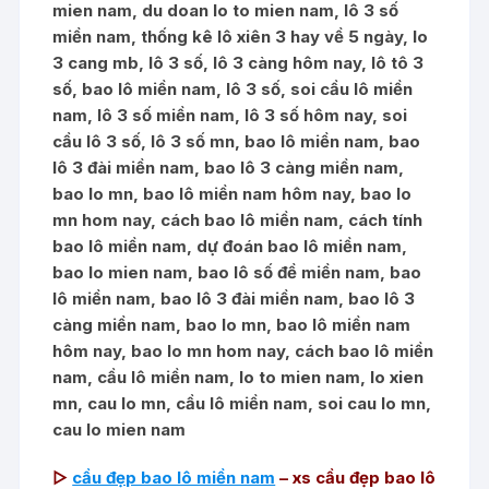
mien nam, du doan lo to mien nam, lô 3 số
miền nam, thống kê lô xiên 3 hay về 5 ngày, lo
3 cang mb, lô 3 số, lô 3 càng hôm nay, lô tô 3
số, bao lô miền nam, lô 3 số, soi cầu lô miền
nam, lô 3 số miền nam, lô 3 số hôm nay, soi
cầu lô 3 số, lô 3 số mn, bao lô miền nam, bao
lô 3 đài miền nam, bao lô 3 càng miền nam,
bao lo mn, bao lô miền nam hôm nay, bao lo
mn hom nay, cách bao lô miền nam, cách tính
bao lô miền nam, dự đoán bao lô miền nam,
bao lo mien nam, bao lô số đề miền nam, bao
lô miền nam, bao lô 3 đài miền nam, bao lô 3
càng miền nam, bao lo mn, bao lô miền nam
hôm nay, bao lo mn hom nay, cách bao lô miền
nam, cầu lô miền nam, lo to mien nam, lo xien
mn, cau lo mn, cầu lô miền nam, soi cau lo mn,
cau lo mien nam
▷
cầu đẹp bao lô miền nam
– xs cầu đẹp bao lô