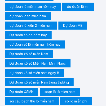
dự đoán lô miền nam hôm nay
dự đoán lô mn
dự đoán lô tô miền nam
dự đoán lô xiên 2 miền nam
Dự đoán MB
Dự đoán số de hôm nay
dự đoán số lô miền nam hôm nay
Dự đoán xổ số miền Nam
Dự đoán xổ số Miền Nam Minh Ngọc
dự đoán xổ số miền nam ngày 8
Dự đoán xổ số miền Nam trúng thưởng
Dự đoán XSMN
soạn lô tô miền nam
soi cầu bạch thủ lô miền nam
soi lô miễn phí