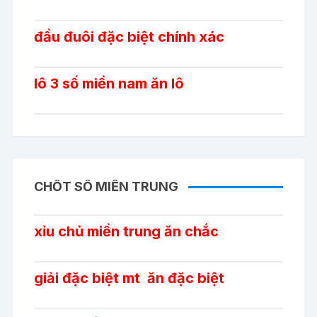
đầu đuôi đặc biệt chính xác
lô 3 số miền nam ăn lô
CHỐT SỐ MIỀN TRUNG
xỉu chủ miền trung ăn chắc
giải đặc biệt mt ăn đặc biệt