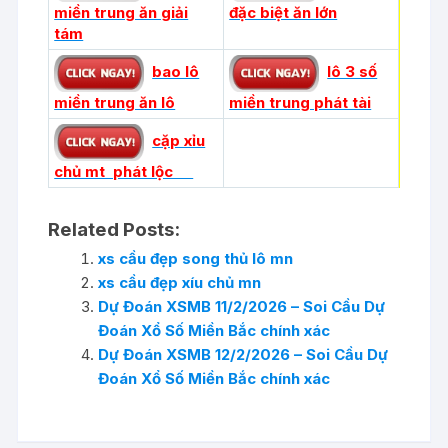
miền trung ăn giải
đặc biệt ăn lớn
tám
bao lô
lô 3 số
miền trung ăn lô
miền trung phát tài
cặp xỉu
chủ mt phát lộc
Related Posts:
xs cầu đẹp song thủ lô mn
xs cầu đẹp xíu chủ mn
Dự Đoán XSMB 11/2/2026 – Soi Cầu Dự
Đoán Xổ Số Miền Bắc chính xác
Dự Đoán XSMB 12/2/2026 – Soi Cầu Dự
Đoán Xổ Số Miền Bắc chính xác