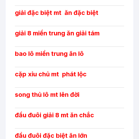
giải đặc biệt mt ăn đặc biệt
giải 8 miền trung ăn giải tám
bao lô miền trung ăn lô
cặp xỉu chủ mt phát lộc
song thủ lô mt lên đời
đầu đuôi giải 8 mt ăn chắc
đầu đuôi đặc biệt ăn lớn