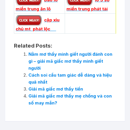
miền trung ăn lô
miền trung phát tài
cặp xỉu
chủ mt phát lộc
Related Posts:
Nằm mơ thấy mình giết người đánh con
gì – giải mã giấc mơ thấy mình giết
người
Cách soi cầu tam giác dễ dàng và hiệu
quả nhất
Giải mã giấc mơ thấy tiền
Giải mã giấc mơ thấy mẹ chồng và con
số may mắn?