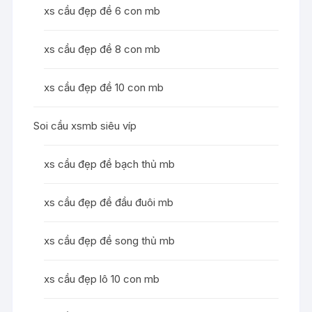
xs cầu đẹp đề 6 con mb
xs cầu đẹp đề 8 con mb
xs cầu đẹp đề 10 con mb
Soi cầu xsmb siêu víp
xs cầu đẹp đề bạch thủ mb
xs cầu đẹp đề đầu đuôi mb
xs cầu đẹp đề song thủ mb
xs cầu đẹp lô 10 con mb