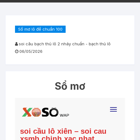
Sổ mơ lô đề chuẩn 100
soi câu bạch thủ lô 2 nháy chuẩn - bạch thủ lô
06/05/2026
Sổ mơ