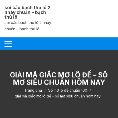
Chuyển
soi câu bạch thủ lô 2
tới
nháy chuẩn – bạch
nội
thủ lô
dung
soi câu bạch thủ lô 2 nháy
chuẩn – bạch thủ lô
GIẢI MÃ GIẤC MƠ LÔ ĐỀ – SỔ
MƠ SIÊU CHUẨN HÔM NAY
Trang chủ
Sổ mơ lô đề chuẩn 100
giải mã giấc mơ lô đề – sổ mơ siêu chuẩn hôm nay