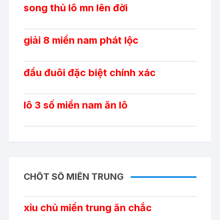
song thủ lô mn lên đời
giải 8 miền nam phát lộc
đầu đuôi đặc biệt chính xác
lô 3 số miền nam ăn lô
CHỐT SỐ MIỀN TRUNG
xỉu chủ miền trung ăn chắc