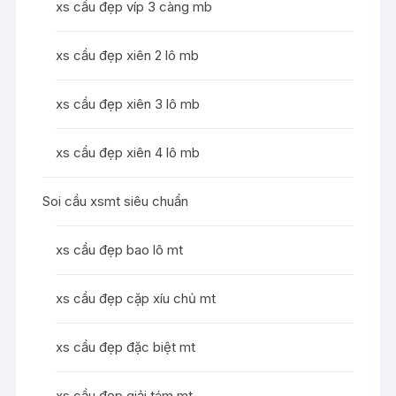
xs cầu đẹp víp 3 càng mb
xs cầu đẹp xiên 2 lô mb
xs cầu đẹp xiên 3 lô mb
xs cầu đẹp xiên 4 lô mb
Soi cầu xsmt siêu chuẩn
xs cầu đẹp bao lô mt
xs cầu đẹp cặp xíu chủ mt
xs cầu đẹp đặc biệt mt
xs cầu đẹp giải tám mt