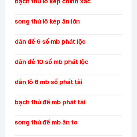
bạch thủ lô kép chính xác
song thủ lô kép ăn lớn
dàn đề 6 số mb phát lộc
dàn đề 10 số mb phát lộc
dàn lô 6 mb số phát tài
bạch thủ đề mb phát tài
song thủ đề mb ăn to