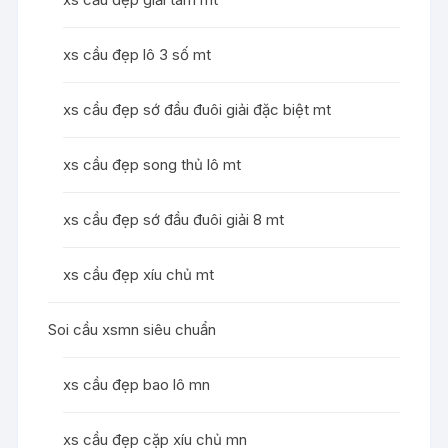
xs cầu đẹp lô 3 số mt
xs cầu đẹp sớ đầu đuôi giải đặc biệt mt
xs cầu đẹp song thủ lô mt
xs cầu đẹp sớ đầu đuôi giải 8 mt
xs cầu đẹp xíu chủ mt
Soi cầu xsmn siêu chuẩn
xs cầu đẹp bao lô mn
xs cầu đẹp cặp xíu chủ mn