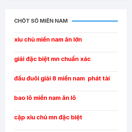
CHỐT SỐ MIỀN NAM
xỉu chủ miền nam ăn lớn
giải đặc biệt mn chuẩn xác
đầu đuôi giải 8 miền nam phát tài
bao lô miền nam ăn lô
cặp xỉu chủ mn đặc biệt